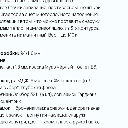
тся за счет замков (до 4 класса)
тов (точки запирания, противосъемные штыри
стигается за счет многослойного наполнения
ллекции в том, что можно поставить снаружи
амым тепло- и шумоизоляцию, из 3-х контуров
енить на магнитный. Вес — до 140 кг
коробки:
94/110 мм
ия.
еталл 1,8 мм, краска Муар чёрный + багет Б6,
акладка МДФ 16 мм, цвет Фисташка софт /
 на выбор*, глубокая фреза
диан/Эльбор 3211 (4 кл), доп. замок Гардиан/
эксцентрик
 замок — броненакладка снаружи, декоративная
 доп. замок — вогнутая накладка снаружи
ка изнутри, цвет — хром, глазок, ручка Fuaro,