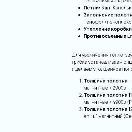
независимая задвиж
Петли:
3 шт, Капельк
Заполнение полот
пенофол+пеноплекс +
Утепление коробки
Противосъемные ш
Для увеличения тепло-зву
грибка устанавливаем оп
и делаем утолщенное пол
Толщина полотна
—
магнитные + 2900р
Толщина полотна
1
магнитные + 4900р (
Толщина полотна
1
в т. ч. 1 магнитный (