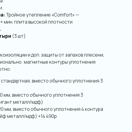
ка
и.
на:
Тройное утепление «Comfort» —
 мин. плита высокой плотности
.
тыри
(3 шт)
коизоляции и доп. защиты от запахов плесени,
ционально: магнитные контуры уплотнения
отно:
 стандартная, вместо обычного уплотнения 3
10 мм, вместо обычного уплотнения 3
Гигант металл/мдф)
20 мм, вместо обычного уплотнения 4 контура
Сейф металл/мдф) +14 490р