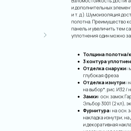
Взломостойкость достигае
и дополнительных элемен
и т. д.). Шумоизоляция до
полотна. Преимущество ко
панель и увеличить тем с
уплотнения один можно зам
Толщина полотна/
3 контура уплотнен
Отделка снаружи:
м
глубокая фреза
Отделка изнутри:
н
на выбор*. рис. И32 /
Замки:
осн.
замок Гар
Эльбор 3001 (2 кл), 
Фурнитура:
на осн.
накладка изнутри; на
и декоративная наклад